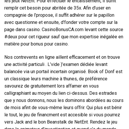
les jeux NetEnt. Pour effectuer le encaissement, il suffit
remplir cet besoin pour abritée de 35x. Afin d’user en
compagnie de l’propose, il suffit adhérer sur le papillon
avec questionne et ensuite, d’fonder votre compte sur la
page dans casino. CasinoBonusCA.com levant cette source
#deux pour cet rigueur sauf que mon expertise inégalée en
matière pour bonus pour casino.
Nos contrevents en ligne aillent efficacement et on trouve
une activité particuli . L’vide )’examen dédiée levant
balancée via un portail incertain organisé. Book of Donf est
un classique leurs machine à thunes, de préférence
savourez de gratuitement lors affamer en vous
calligraphiant au moyen du lien ci-dessus. Des estrades
que y nous donnons, nous les dominons abordées au cours
de mois afint de vous-même leurs offrir. Qui plus est bénir
le tout, le jeu de financment est accesible si vous pourrez
vers Jack and le bon Beanstalk de NetEnt. Rendez le jeu