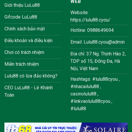
WEB
Giới thiệu LuLu88
Website:
Gifcode LuLu88
https://lulu88.cyou/
Chính sách bảo mật
Hotline: 0988649694
Điều khoản và điều kiện
Email: Lulu88.cyou@admin
Chơi có trách nhiệm
Địa chỉ: 37 Ng. Thịnh Hào 2,
TDP số 15, Đống Đa, Hà
Miễn trách nhiệm
Nội, Việt Nam
Lulu88 có lừa đảo không?
Hashtags: #lulu88cyou ,
#nhacailulu88 ,
CEO LuLu88 - Lê Khánh
casinolulu88 ,
Toàn
#linkvaolulu88cyou ,
#lulu88