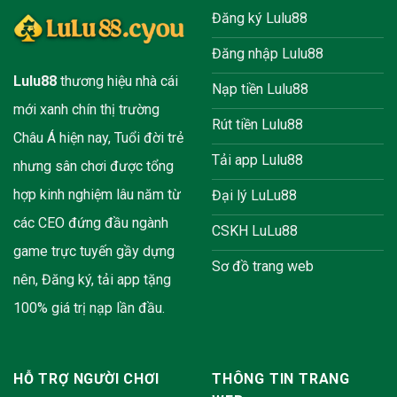
Đăng ký Lulu88
Đăng nhập Lulu88
Lulu88
thương hiệu nhà cái
Nạp tiền Lulu88
mới xanh chín thị trường
Rút tiền Lulu88
Châu Á hiện nay, Tuổi đời trẻ
Tải app Lulu88
nhưng sân chơi được tổng
hợp kinh nghiệm lâu năm từ
Đại lý LuLu88
các CEO đứng đầu ngành
CSKH LuLu88
game trực tuyến gầy dựng
Sơ đồ trang web
nên, Đăng ký, tải app tặng
100% giá trị nạp lần đầu.
HỖ TRỢ NGƯỜI CHƠI
THÔNG TIN TRANG