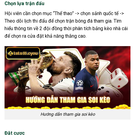
Chọn lựa trận đấu
Hội viên cần chọn mục “Thể thao” -> chọn sảnh quốc tế ->
Theo dõi lịch thi đấu để chọn trận bóng đá tham gia. Tìm
hiểu thông tin về 2 đội đồng thời phân tích bảng kèo nhà cái
để chọn ra cửa đặt khả năng thắng cao.
Hướng dẫn tham gia soi kèo
Đặt cược