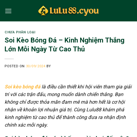
Skip
to
content
CHƯA PHÂN LOẠI
Soi Kèo Bóng Đá – Kinh Nghiệm Thắng
Lớn Mỗi Ngày Từ Cao Thủ
POSTED ON
30/09/2024
BY
Soi kèo bóng đá
là điều cần thiết khi hội viên tham gia giải
trí với các trận đấu, mong muốn dành chiến thắng. Bạn
không chỉ được thỏa mãn đam mê mà hơn hết là cơ hội
nhận về khoản lợi nhuận giá trị. Cùng Lulu88 khám phá
kinh nghiệm từ cao thủ để thành công đưa ra nhận định
chính xác mỗi ngày.