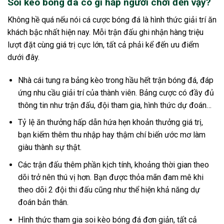
Soi kèo bóng đá có gì hấp người chơi đến vậy?
Không hề quá nếu nói cá cược bóng đá là hình thức giải trí ăn
khách bậc nhất hiện nay. Mỗi trận đấu ghi nhận hàng triệu
lượt đặt cùng giá trị cực lớn, tất cả phải kể đến ưu điểm
dưới đây.
Nhà cái tung ra bảng kèo trong hầu hết trận bóng đá, đáp
ứng nhu cầu giải trí của thành viên. Bảng cược có đầy đủ
thông tin như trận đấu, đội tham gia, hình thức dự đoán…
Tỷ lệ ăn thưởng hấp dẫn hứa hẹn khoản thưởng giá trị,
bạn kiếm thêm thu nhập hay thậm chí biến ước mơ làm
giàu thành sự thật.
Các trận đấu thêm phần kịch tính, khoảng thời gian theo
dõi trở nên thú vị hơn. Bạn được thỏa mãn đam mê khi
theo dõi 2 đội thi đấu cũng như thể hiện khả năng dự
đoán bản thân.
Hình thức tham gia soi kèo bóng đá đơn giản, tất cả