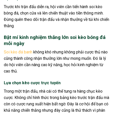
Trước khi trận đấu diễn ra, hội viên cần tiến hành soi kèo
bóng đá, chọn cửa và lên chiến thuật vào tiền thông minh.
Đừng quên theo dõi trận đấu và nhận thưởng về túi khi chiến
thắng.
Bật mí kinh nghiệm thắng lớn soi kèo bóng đá
mỗi ngày
Soi kèo đá banh
không khó nhưng không phải cược thủ nào
cũng thành công nhận thưởng lớn như mong muốn. Đó là lý
do hội viên cần nâng cao kỹ năng, học hỏi kinh nghiệm từ
cao thủ.
Lựa chọn kèo cược trực tuyến
Trong một trận đấu, nhà cái có thể tung ra hàng chục kèo
cược. Không chỉ hình thức trong bảng kèo trước trận đấu mà
còn có cược rung xuất hiện bất ngờ. Đây là cơ hội để bạn có
khả năng chiến thắng nhưng đây cũng là thử thách vì phân