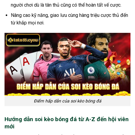
người chơi dù là tân thủ cũng có thể hoàn tất vế cược.
Nâng cao kỹ năng, giao lưu cùng hàng triệu cược thủ đến
từ khắp mọi nơi.
Điểm hấp dẫn của soi kèo bóng đá
Hướng dẫn soi kèo bóng đá từ A-Z đến hội viên
mới